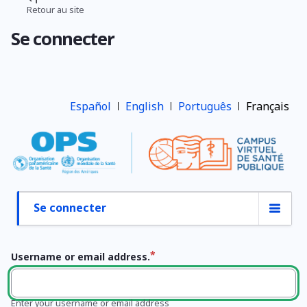
Aller
Retour au site
Fil
au
Se connecter
contenu
d'Ariane
principal
Español
English
Português
Français
Se connecter
Onglets
principaux
Username or email address.
Enter your username or email address