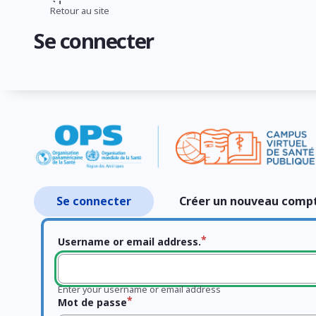
Aller
Retour au site
Fil
au
Se connecter
contenu
d'Ariane
principal
Se connecter
Créer un nouveau comp
Onglets
principaux
Username or email address.
Enter your username or email address
Mot de passe