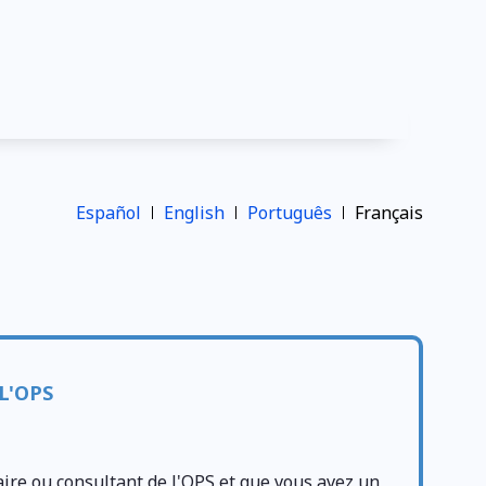
Español
English
Português
Français
L'OPS
aire ou consultant de l'OPS et que vous avez un