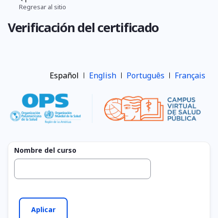
Pasar
Regresar al sitio
Ruta
al
Verificación del certificado
contenido
de
principal
navegación
Español
English
Português
Français
Nombre del curso