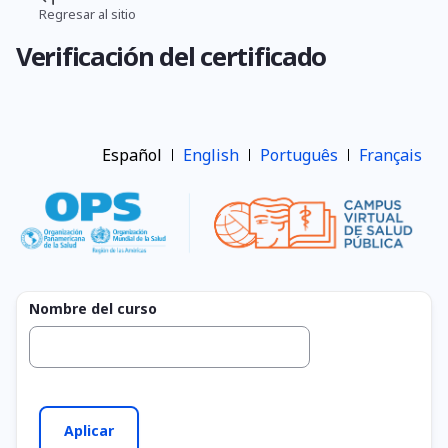
Pasar
Regresar al sitio
Ruta
al
Verificación del certificado
contenido
de
principal
navegación
Español
English
Português
Français
Nombre del curso