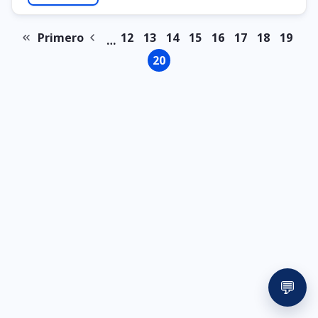
Primero
12
13
14
15
16
17
18
19
…
Primera
Página
Página
Página
Página
Página
Página
Página
Página
Pági
Paginación
página
anterior
20
Página
💬