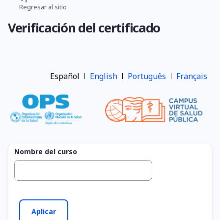
Pasar
Regresar al sitio
Ruta
al
Verificación del certificado
contenido
de
principal
navegación
Español
English
Português
Français
Nombre del curso