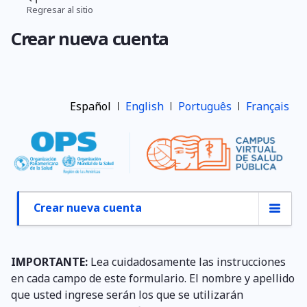
Pasar
Regresar al sitio
Ruta
al
Crear nueva cuenta
contenido
de
principal
navegación
Español
English
Português
Français
Crear nueva cuenta
Primary
tabs
IMPORTANTE:
Lea cuidadosamente las instrucciones
en cada campo de este formulario. El nombre y apellido
que usted ingrese serán los que se utilizarán