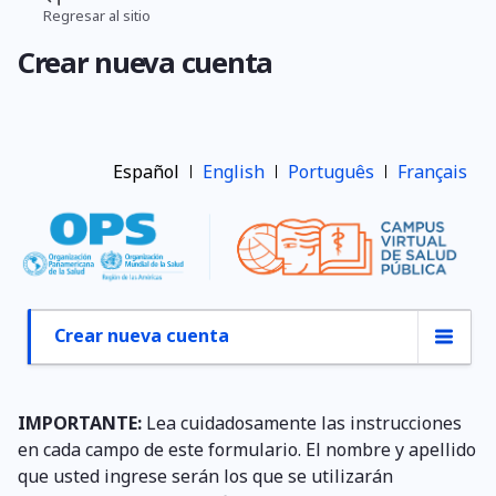
Pasar
Regresar al sitio
Ruta
al
Crear nueva cuenta
contenido
de
principal
navegación
Español
English
Português
Français
Crear nueva cuenta
Primary
tabs
IMPORTANTE:
Lea cuidadosamente las instrucciones
en cada campo de este formulario. El nombre y apellido
que usted ingrese serán los que se utilizarán