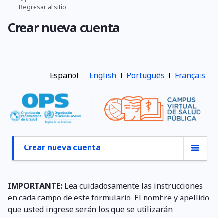
Pasar
Regresar al sitio
Ruta
al
Crear nueva cuenta
contenido
de
principal
navegación
Español
English
Português
Français
Crear nueva cuenta
Primary
tabs
IMPORTANTE:
Lea cuidadosamente las instrucciones
en cada campo de este formulario. El nombre y apellido
que usted ingrese serán los que se utilizarán