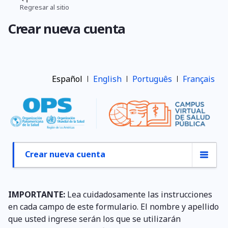
Pasar
Regresar al sitio
Ruta
al
Crear nueva cuenta
contenido
de
principal
navegación
Español
English
Português
Français
Crear nueva cuenta
Primary
tabs
IMPORTANTE:
Lea cuidadosamente las instrucciones
en cada campo de este formulario. El nombre y apellido
que usted ingrese serán los que se utilizarán