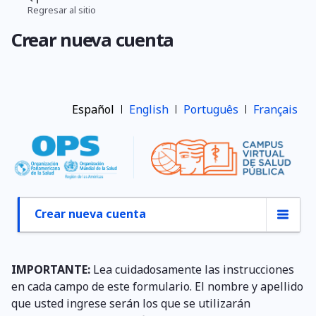
Pasar
Regresar al sitio
Ruta
al
Crear nueva cuenta
contenido
de
principal
navegación
Español
English
Português
Français
Crear nueva cuenta
Primary
tabs
IMPORTANTE:
Lea cuidadosamente las instrucciones
en cada campo de este formulario. El nombre y apellido
que usted ingrese serán los que se utilizarán