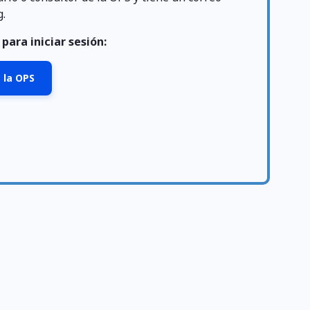
g.
para iniciar sesión:
 la OPS