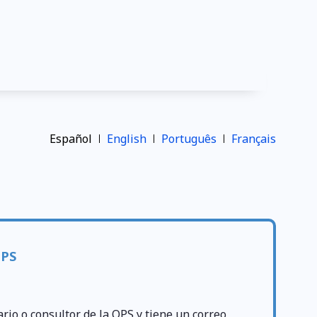
Español
English
Português
Français
OPS
ario o consultor de la OPS y tiene un correo