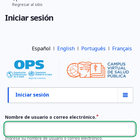
Pasar
Regresar al sitio
Ruta
al
Iniciar sesión
contenido
de
principal
navegación
Español
English
Português
Français
Iniciar sesión
Primary
tabs
Nombre de usuario o correo electrónico.
Ingrese su nombre de usuario o correo electrónico.