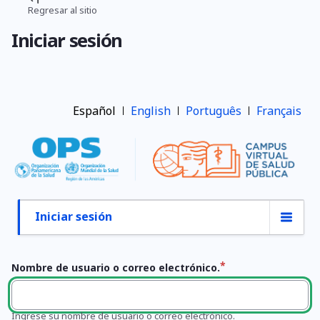
Pasar
Regresar al sitio
Ruta
al
Iniciar sesión
contenido
de
principal
navegación
Español
English
Português
Français
Iniciar sesión
Primary
tabs
Nombre de usuario o correo electrónico.
Ingrese su nombre de usuario o correo electrónico.