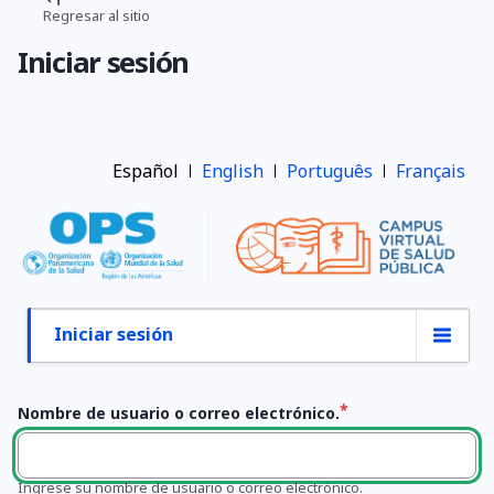
Pasar
Regresar al sitio
Ruta
al
Iniciar sesión
contenido
de
principal
navegación
Español
English
Português
Français
Iniciar sesión
Primary
tabs
Nombre de usuario o correo electrónico.
Ingrese su nombre de usuario o correo electrónico.