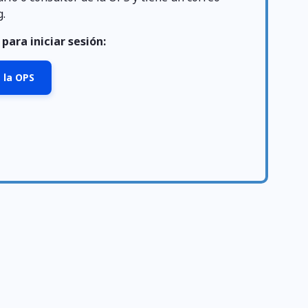
g.
para iniciar sesión:
 la OPS