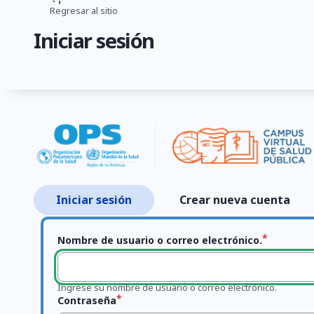
Pasar
Regresar al sitio
Ruta
al
Iniciar sesión
contenido
de
principal
navegación
Iniciar sesión
Crear nueva cuenta
Primary
tabs
Nombre de usuario o correo electrónico.
Ingrese su nombre de usuario o correo electrónico.
Contraseña