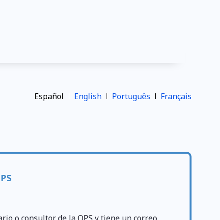
Español
English
Português
Français
OPS
ario o consultor de la OPS y tiene un correo