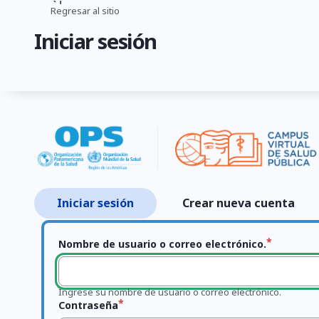
Pasar
Regresar al sitio
Ruta
al
Iniciar sesión
contenido
de
principal
navegación
Iniciar sesión
Crear nueva cuenta
Primary
tabs
Nombre de usuario o correo electrónico.
Ingrese su nombre de usuario o correo electrónico.
Contraseña