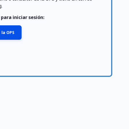
g.
para iniciar sesión:
 la OPS