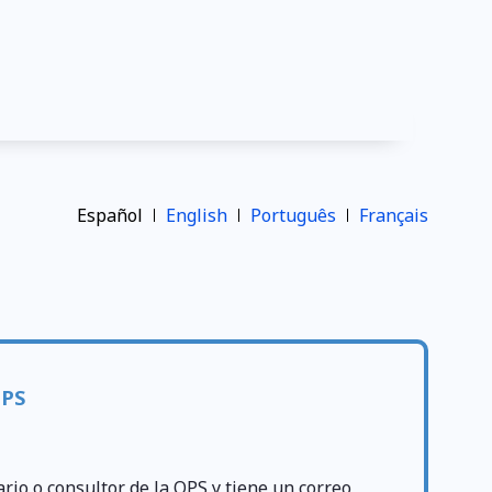
Español
English
Português
Français
OPS
ario o consultor de la OPS y tiene un correo