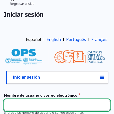
Pasar
Regresar al sitio
Ruta
al
Iniciar sesión
contenido
de
principal
navegación
Español
English
Português
Français
Iniciar sesión
Primary
tabs
Nombre de usuario o correo electrónico.
Ingrese su nombre de usuario o correo electrónico.