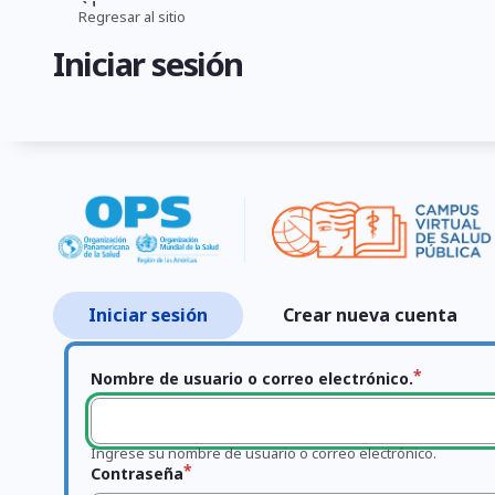
Pasar
Regresar al sitio
Ruta
al
Iniciar sesión
contenido
de
principal
navegación
Iniciar sesión
Crear nueva cuenta
Primary
tabs
Nombre de usuario o correo electrónico.
Ingrese su nombre de usuario o correo electrónico.
Contraseña