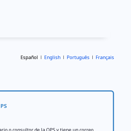
Español
English
Português
Français
OPS
ario o consultor de la OPS y tiene un correo