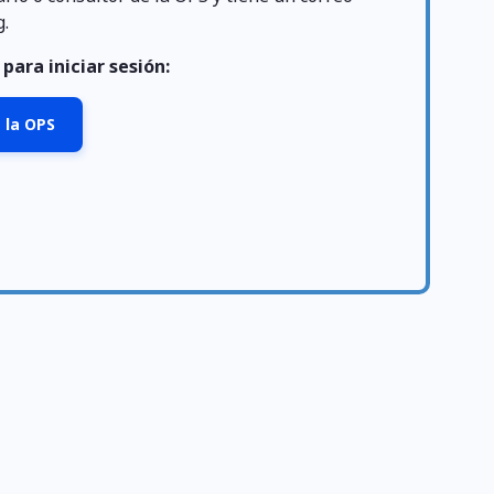
g.
para iniciar sesión:
 la OPS