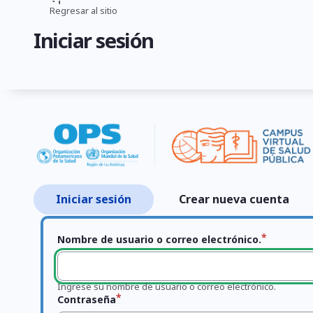
Pasar
Regresar al sitio
Ruta
al
Iniciar sesión
contenido
de
principal
navegación
Iniciar sesión
Crear nueva cuenta
Primary
tabs
Nombre de usuario o correo electrónico.
Ingrese su nombre de usuario o correo electrónico.
Contraseña