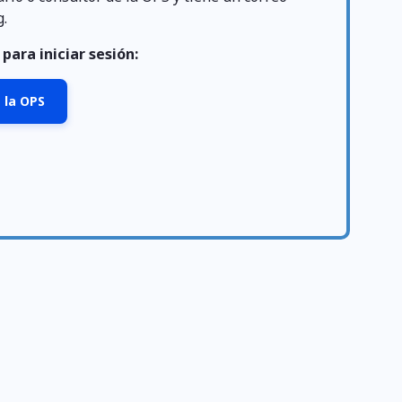
g.
para iniciar sesión:
 la OPS