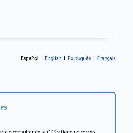
Español
English
Português
Français
OPS
ario o consultor de la OPS y tiene un correo