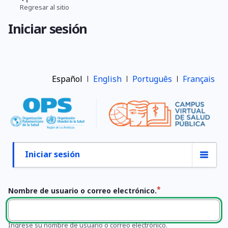
Pasar
Regresar al sitio
Ruta
al
Iniciar sesión
contenido
de
principal
navegación
Español
English
Português
Français
Iniciar sesión
Primary
tabs
Nombre de usuario o correo electrónico.
Ingrese su nombre de usuario o correo electrónico.