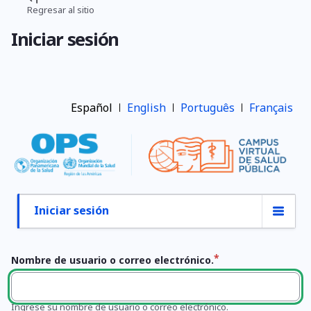
Pasar
Regresar al sitio
Ruta
al
Iniciar sesión
contenido
de
principal
navegación
Español
English
Português
Français
Iniciar sesión
Primary
tabs
Nombre de usuario o correo electrónico.
Ingrese su nombre de usuario o correo electrónico.