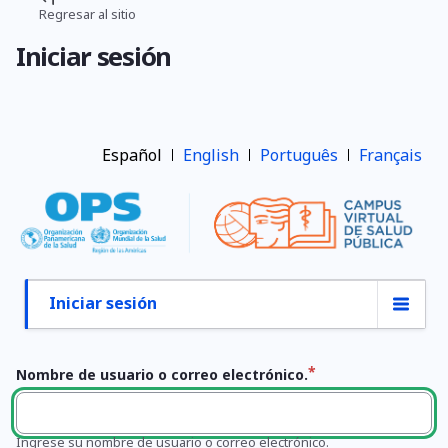
Pasar
Regresar al sitio
Ruta
al
Iniciar sesión
contenido
de
principal
navegación
Español
English
Português
Français
Iniciar sesión
Primary
tabs
Nombre de usuario o correo electrónico.
Ingrese su nombre de usuario o correo electrónico.