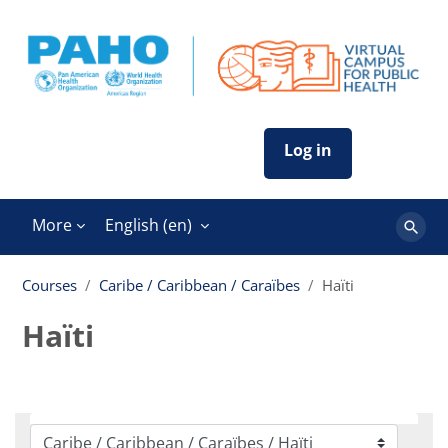
Skip to main content
More
English ‎(en)‎
Search
course
Courses
Caribe / Caribbean / Caraïbes
Haïti
Haïti