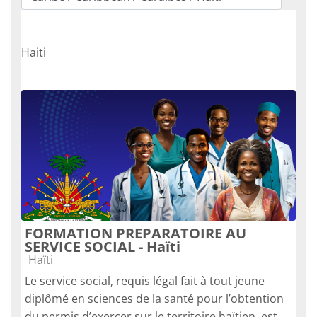
Course categories
Haiti
FORMATION PREPARATOIRE AU
SERVICE SOCIAL - Haïti
Course category
Haïti
Le service social, requis légal fait à tout jeune
diplômé en sciences de la santé pour l’obtention
du permis d’exercer sur le territoire haïtien, est