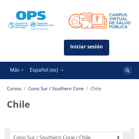
Salta al contenido principal
Más
Español ‎(es)‎
Buscar
cursos
Cursos
Cono Sur / Southern Cone
Chile
Chile